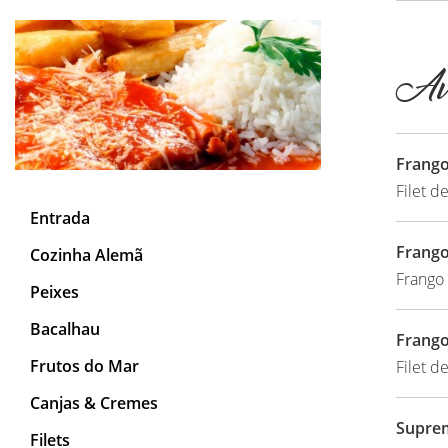
Av
Frango
Filet d
Entrada
Frango
Cozinha Alemã
Frango 
Peixes
Bacalhau
Frango
Frutos do Mar
Filet d
Canjas & Cremes
Suprem
Filets