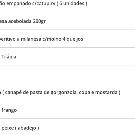
o empanado c/catupiry ( 6 unidades )
esa acebolada 200gr
aperitivo a milanesa c/molho 4 queijos
 Tilápia
 ( canapé de pasta de gorgonzola, copa e mostarda )
e frango
 peixe ( abadejo )