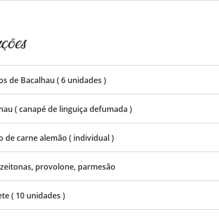
ções
os de Bacalhau ( 6 unidades )
au ( canapé de linguiça defumada )
o de carne alemão ( individual )
 azeitonas, provolone, parmesão
te ( 10 unidades )