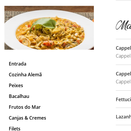
Mas
Cappell
Cappell
Entrada
Cappel
Cozinha Alemã
Cappell
Peixes
Bacalhau
Fettuc
Frutos do Mar
Lazan
Canjas & Cremes
Filets