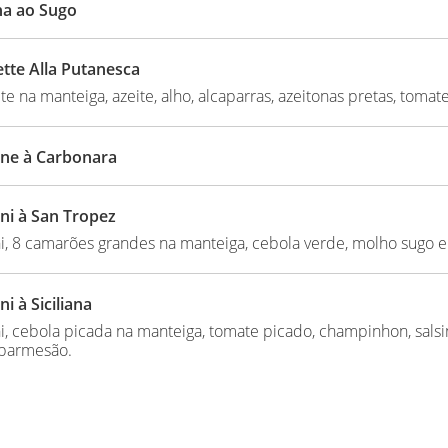
a ao Sugo
tte Alla Putanesca
e na manteiga, azeite, alho, alcaparras, azeitonas pretas, tomat
ine à Carbonara
ini à San Tropez
ni, 8 camarões grandes na manteiga, cebola verde, molho sugo 
ni à Siciliana
ni, cebola picada na manteiga, tomate picado, champinhon, salsi
 parmesão.