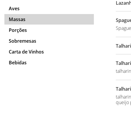
Lazanh
Aves
Massas
Spague
Spaguet
Porções
Sobremesas
Talhar
Carta de Vinhos
Bebidas
Talhar
talhari
Talhari
talhari
queijo