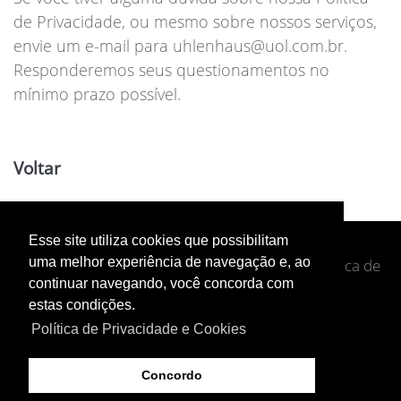
de Privacidade, ou mesmo sobre nossos serviços,
envie um e-mail para uhlenhaus@uol.com.br.
Responderemos seus questionamentos no
mínimo prazo possível.
Voltar
Esse site utiliza cookies que possibilitam
uma melhor experiência de navegação e, ao
Copyright © 2026 - By
Agência Site Jundiaí
-
Política de
continuar navegando, você concorda com
Privacidade e Cookies
estas condições.
Política de Privacidade e Cookies
Concordo