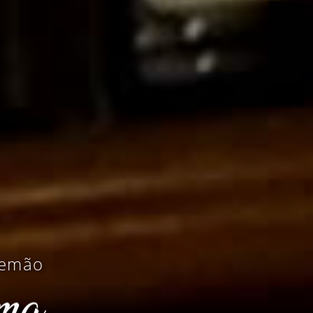
lemão
hma