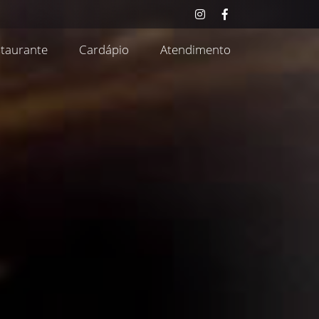
taurante
Cardápio
Atendimento