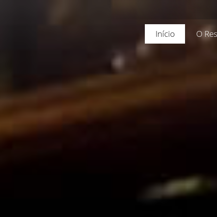
Início
O Res